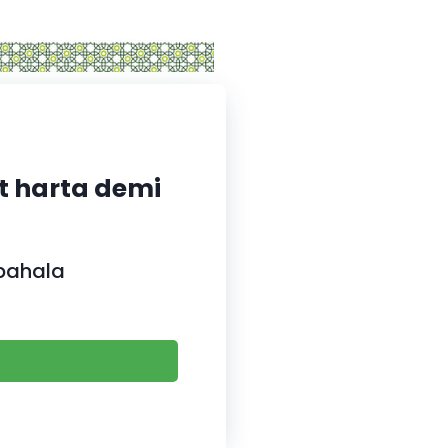
it harta demi
 pahala