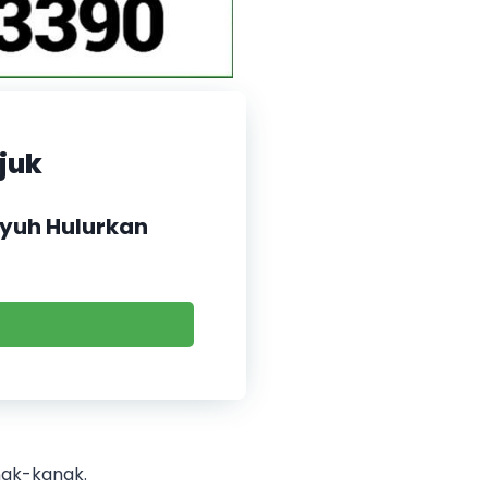
juk
yuh Hulurkan
anak-kanak.