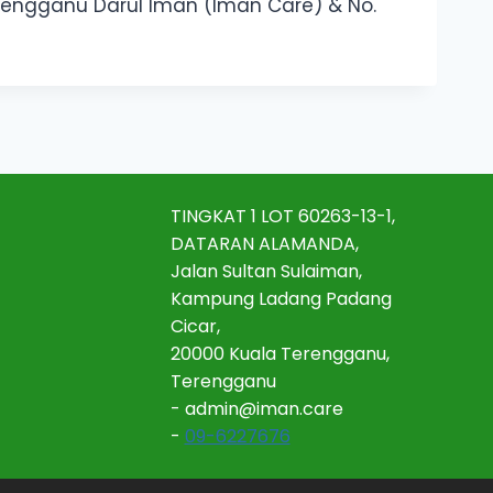
rengganu Darul Iman (Iman Care) & No.
TINGKAT 1 LOT 60263-13-1,
DATARAN ALAMANDA,
Jalan Sultan Sulaiman,
Kampung Ladang Padang
Cicar,
20000 Kuala Terengganu,
Terengganu
-
admin@iman.care
-
09-6227676