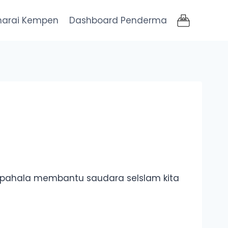
narai Kempen
Dashboard Penderma
ut pahala membantu saudara seIslam kita