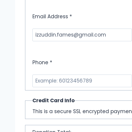
Email Address *
Phone *
Credit Card Info
This is a secure SSL encrypted paymen