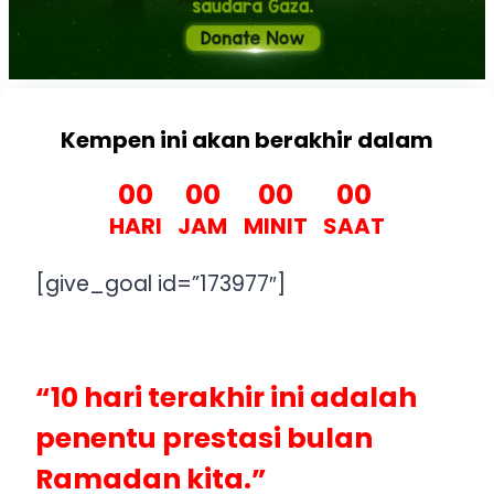
Kempen ini akan berakhir dalam
00
00
00
00
HARI
JAM
MINIT
SAAT
[give_goal id=”173977″]
“10 hari terakhir ini adalah
penentu prestasi bulan
Ramadan kita.”