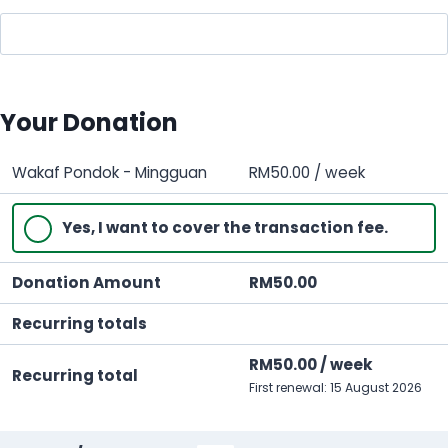
i
t
e
d
S
Your Donation
t
a
Wakaf Pondok - Mingguan
RM
50.00
/ week
t
e
Yes, I want to cover the transaction fee.
s
+
Donation Amount
RM
50.00
1
Recurring totals
RM
50.00
/ week
Recurring total
First renewal: 15 August 2026