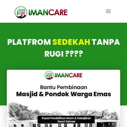
Skip
to
content
PLATFROM
SEDEKAH
TANPA
RUGI ????