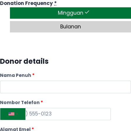
Donation Frequency
*
Mingguan
Bulanan
Donor details
Nama Penuh
*
Nombor Telefon
*
U
n
Alamat Emel
*