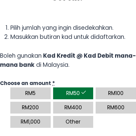
Pilih jumlah yang ingin disedekahkan.
Masukkan butiran kad untuk didaftarkan.
Boleh gunakan
Kad Kredit @ Kad Debit mana-
mana bank
di Malaysia.
Choose an amount
*
RM
5
RM
50
RM
100
RM
200
RM
400
RM
600
RM
1,000
Other