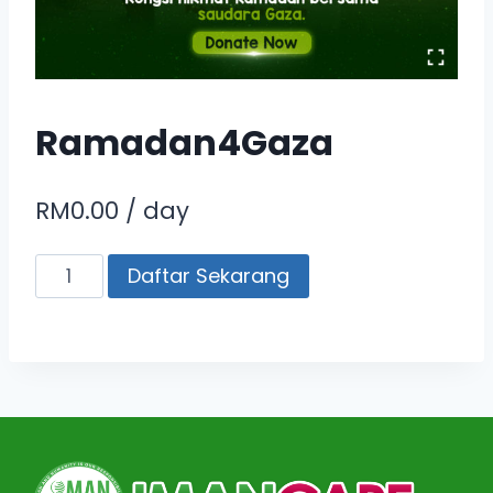
Ramadan4Gaza
RM
0.00
/ day
Ramadan4Gaza
Daftar Sekarang
quantity