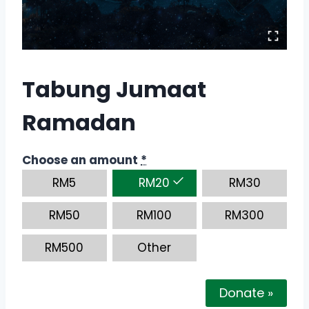
Tabung Jumaat
Ramadan
Choose an amount
*
RM
5
RM
20
RM
30
RM
50
RM
100
RM
300
RM
500
Other
Donate
»