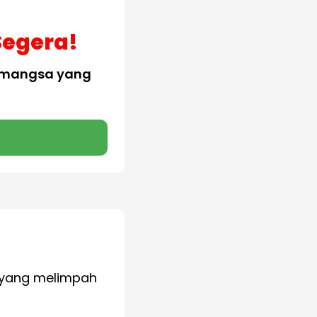
Segera!
0 mangsa yang
i yang melimpah