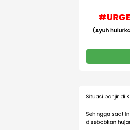
#URGEN
(Ayuh hulurk
Situasi banjir di
Sehingga saat i
disebabkan hujan