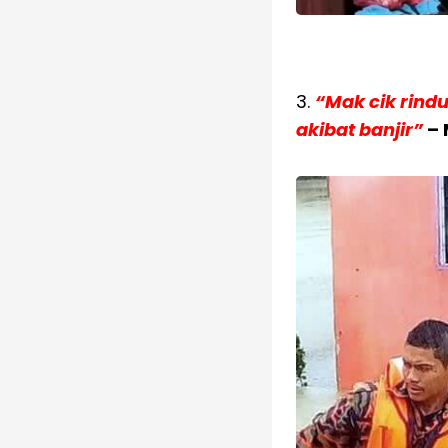
3.
“Mak cik rind
akibat banjir”
– 