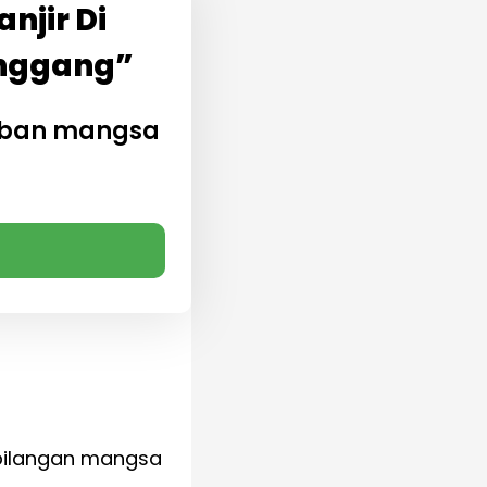
njir Di
pinggang”
eban mangsa
 bilangan mangsa