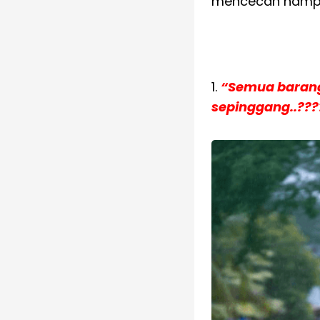
mencecah hampir
1.
“Semua barang
sepinggang..???